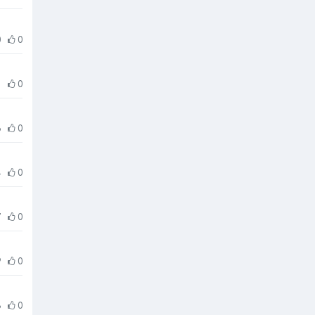
0
0
1
0
6
0
4
0
7
0
9
0
8
0