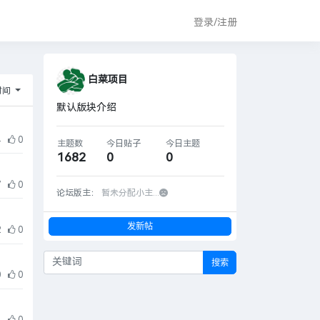
登录/注册
白菜项目
时间
默认版块介绍
4
0
主题数
今日贴子
今日主题
1682
0
0
7
0
论坛版主：
暂未分配小主...
发新帖
2
0
搜索
0
0
5
0