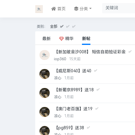
首页
分类
类别：
全部
✅
✅
✅
最新
精华
新帖
【新加坡金沙008】 短信自助验证彩金
✅
iop360
15天前
【威尼斯040】送40
✅
凉心
1月前
【新葡京8989】送18
✅
凉心
1月前
【澳门老百匯】送19
✅
凉心
1月前
【pg859】送38
✅
凉心
1月前