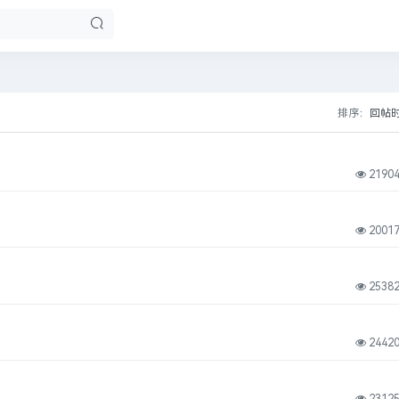
排序：
回帖
2190
2001
2538
2442
2312