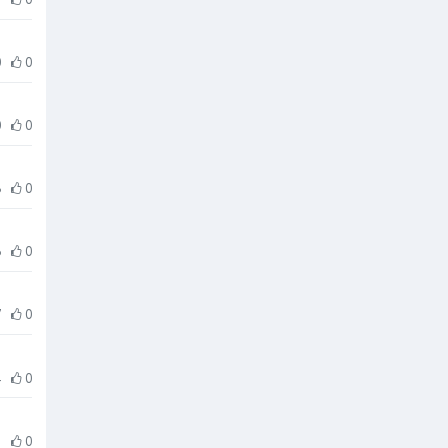
0
0
0
0
8
0
6
0
7
0
4
0
3
0