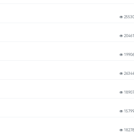
2553
2046
1990
2634
1890
1579
1827