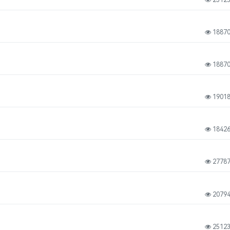
1887
1887
1901
1842
2778
2079
2512